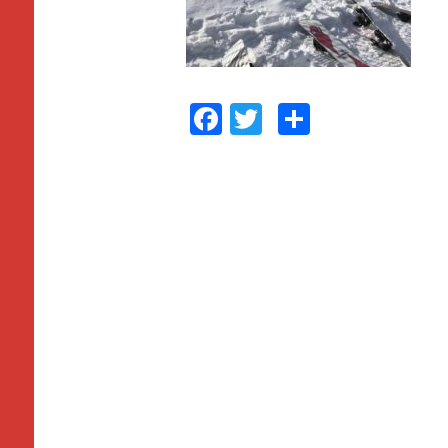
F
T
共
a
wi
有
c
tt
e
er
b
o
o
k